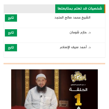
شخصيات قد تهتم بمتابعتها
الشيخ محمد صالح المنجد
تابع
‏د. حازم شومان
تابع
د. أحمد سيف الإسلام
تابع
د. غريب رمضان
تابع
د. خالد الحداد
تابع