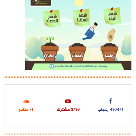
543907
إعجاب
4209
مشترك
78
متابع