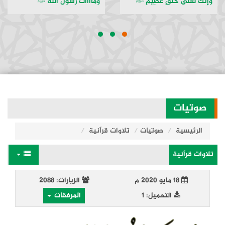
وَإِنَّكَ لَعَلى خُلُقٍ عَظِيمٍ ﷺ
وماااات رسول الله ﷺ
صوتيات
الرئيسية
صوتيات
تلاوات قراّنية
تلاوات قراّنية
18 مايو 2020 م
الزيارات: 2088
التحميل: 1
المرفقات