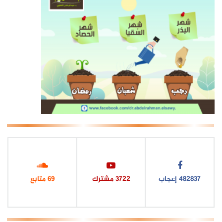
534365
إعجاب
4136
مشترك
77
متابع