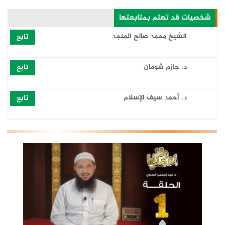
شخصيات قد تهتم بمتابعتها
الشيخ محمد صالح المنجد
تابع
‏د. حازم شومان
تابع
د. أحمد سيف الإسلام
تابع
د. غريب رمضان
تابع
د. خالد الحداد
تابع