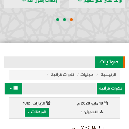
وَإِنَّكَ لَعَلى خُلُقٍ عَظِيمٍ ﷺ
وماااات رسول الله ﷺ
صوتيات
الرئيسية
صوتيات
تلاوات قراّنية
تلاوات قراّنية
18 مايو 2020 م
الزيارات: 1812
التحميل: 1
المرفقات