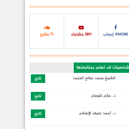
606886
إعجاب
4682
مشترك
87
متابع
شخصيات قد تهتم بمتابعتها
الشيخ محمد صالح المنجد
تابع
‏د. حازم شومان
تابع
د. أحمد سيف الإسلام
تابع