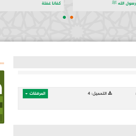
 رسول الله ﷺ
كفانا غفلة
التحميل: 4
المرفقات