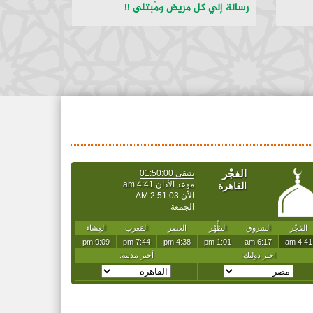
رسالة إلي كل مريض ومُبتلى !!
الإسلام ينا