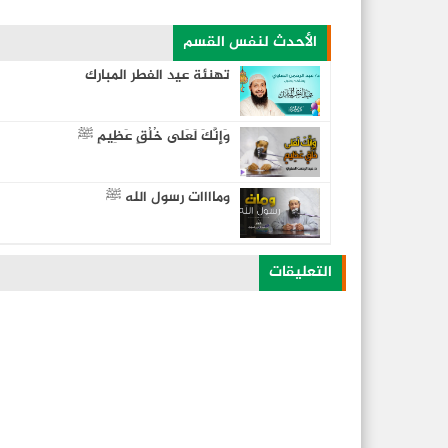
الأحدث لنفس القسم
تهنئة عيد الفطر المبارك
وَإِنَّكَ لَعَلى خُلُقٍ عَظِيمٍ ﷺ
وماااات رسول الله ﷺ
كفانا غفلة
التعليقات
رسالة إلي كل مريض ومُبتلى !!