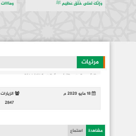
وَإِنَّكَ لَعَلى خُلُقٍ عَظِيمٍ ﷺ
وماااات
مرئيات
الرئيسية
مقاطع مرئية
كفانا غفلة
18 مايو 2020 م
الزيارات:
2847
مشاهدة
استماع