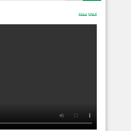
كفانا غفلة