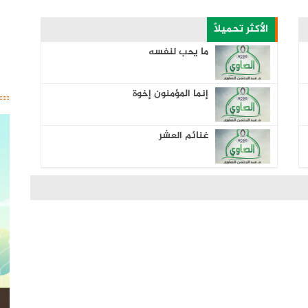
الأكثر تحميلاً
ما يحب لنفسه
إنما المؤمنون إخوة
غنائم العشر
صدقة جديدة
ادع إلى سبيل ربك